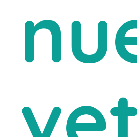
nu
vet