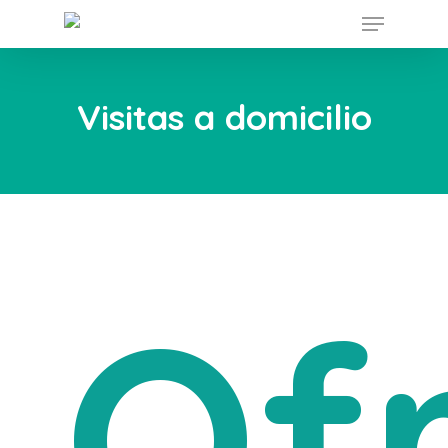
Menu
Skip
to
main
Visitas a domicilio
content
Of