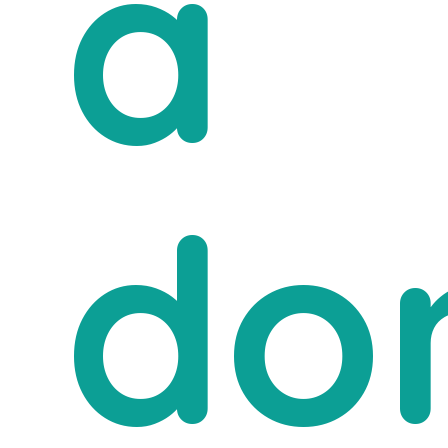
a
dom