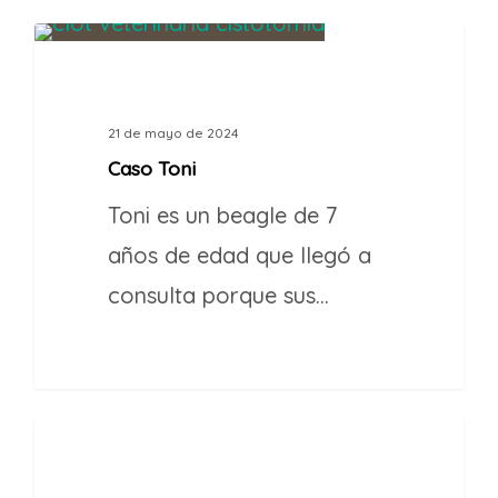
1
CASOS DE ÉXITO
21 de mayo de 2024
Caso Toni
Toni es un beagle de 7
años de edad que llegó a
consulta porque sus…
1
MEDICINA GENERAL