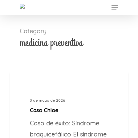
Menu
Skip
to
main
Category
content
medicina preventiva
1
CASOS DE ÉXITO
3 de mayo de 2026
Caso Chloe
Caso de éxito: Síndrome
braquicefálico El síndrome