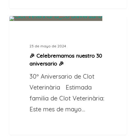
1
CAMPAÑA VETERINARIA
23 de mayo de 2024
🎉 Celebremamos nuestro 30
aniversario 🎉
30º Aniversario de Clot
Veterinària Estimada
familia de Clot Veterinària:
Este mes de mayo…